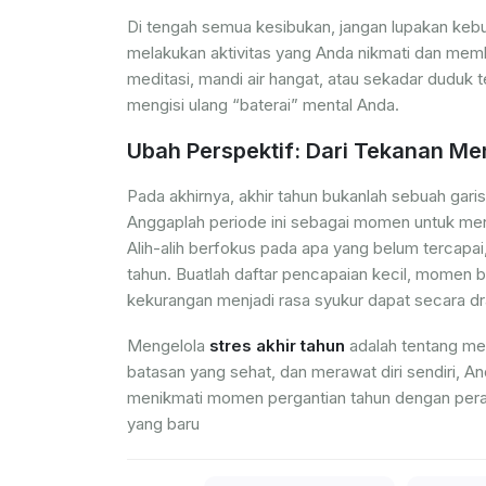
Di tengah semua kesibukan, jangan lupakan kebutu
melakukan aktivitas yang Anda nikmati dan mem
meditasi, mandi air hangat, atau sekadar duduk 
mengisi ulang “baterai” mental Anda.
Ubah Perspektif: Dari Tekanan Me
Pada akhirnya, akhir tahun bukanlah sebuah gar
Anggaplah periode ini sebagai momen untuk me
Alih-alih berfokus pada apa yang belum tercapai,
tahun. Buatlah daftar pencapaian kecil, momen b
kekurangan menjadi rasa syukur dapat secara 
Mengelola
stres akhir tahun
adalah tentang m
batasan yang sehat, dan merawat diri sendiri, A
menikmati momen pergantian tahun dengan pera
yang baru