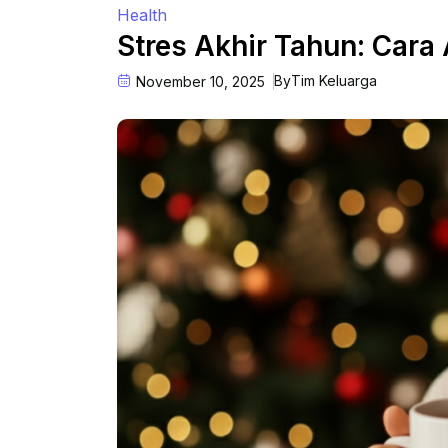
Health
Stres Akhir Tahun: Car
By
Tim Keluarga
November 10, 2025