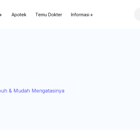
Apotek
Temu Dokter
Informasi
mpuh & Mudah Mengatasinya