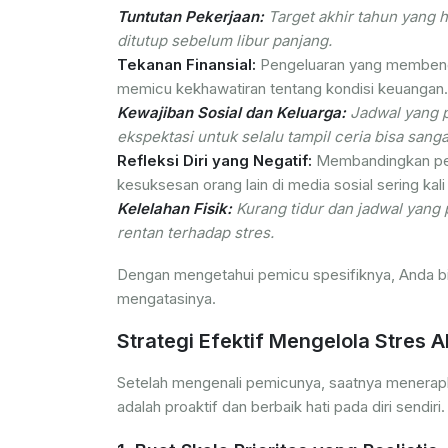
Tuntutan Pekerjaan:
Target akhir tahun yang h
ditutup sebelum libur panjang.
Tekanan Finansial:
Pengeluaran yang membengka
memicu kekhawatiran tentang kondisi keuangan.
Kewajiban Sosial dan Keluarga:
Jadwal yang p
ekspektasi untuk selalu tampil ceria bisa sang
Refleksi Diri yang Negatif:
Membandingkan penca
kesuksesan orang lain di media sosial sering ka
Kelelahan Fisik:
Kurang tidur dan jadwal yang
rentan terhadap stres.
Dengan mengetahui pemicu spesifiknya, Anda bis
mengatasinya.
Strategi Efektif Mengelola Stres 
Setelah mengenali pemicunya, saatnya menerapk
adalah proaktif dan berbaik hati pada diri sendi