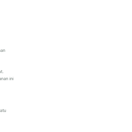
aan
t.
nan ini
atu