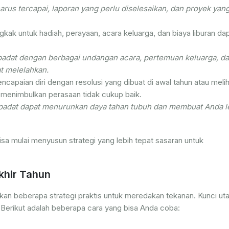
arus tercapai, laporan yang perlu diselesaikan, dan proyek yan
k untuk hadiah, perayaan, acara keluarga, dan biaya liburan da
adat dengan berbagai undangan acara, pertemuan keluarga, d
at melelahkan.
paian diri dengan resolusi yang dibuat di awal tahun atau melih
li menimbulkan perasaan tidak cukup baik.
 padat dapat menurunkan daya tahan tubuh dan membuat Anda l
a mulai menyusun strategi yang lebih tepat sasaran untuk
Akhir Tahun
an beberapa strategi praktis untuk meredakan tekanan. Kunci u
ri. Berikut adalah beberapa cara yang bisa Anda coba: