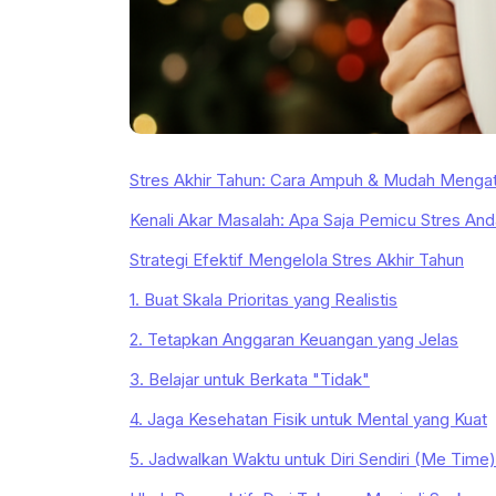
Stres Akhir Tahun: Cara Ampuh & Mudah Mengat
Kenali Akar Masalah: Apa Saja Pemicu Stres An
Strategi Efektif Mengelola Stres Akhir Tahun
1. Buat Skala Prioritas yang Realistis
2. Tetapkan Anggaran Keuangan yang Jelas
3. Belajar untuk Berkata "Tidak"
4. Jaga Kesehatan Fisik untuk Mental yang Kuat
5. Jadwalkan Waktu untuk Diri Sendiri (Me Time)