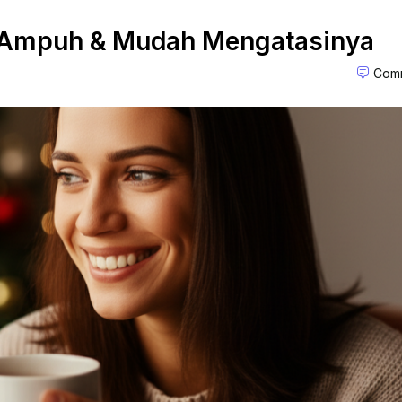
a Ampuh & Mudah Mengatasinya
Comm