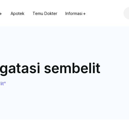
Apotek
Temu Dokter
Informasi
gatasi sembelit
it"