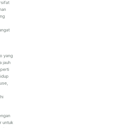
sifat
han
ing
angat
ko yang
a jauh
perti
hidup
use,
hi
engan
r untuk