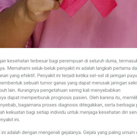
an kesehatan terbesar bagi perempuan di seluruh dunia, termasuk
ya. Memahami seluk-beluk penyakit ini adalah langkah pertama d
n yang efektif. Penyakit ini terjadi ketika sel-sel di jaringan pay
 membentuk sebuah tumor ganas yang dapat merusak jaringan seki
buh lain. Kurangnya pengetahuan sering kali menyebabkan
nya dapat memperburuk prognosis pasien. Oleh karena itu, memili
enyebab, bagaimana proses diagnosis ditegakkan, serta berbagai p
 kekuatan bagi setiap individu untuk menjaga kesehatan diri send
yakit ini.
ini adalah dengan mengenali gejalanya. Gejala yang paling umum 