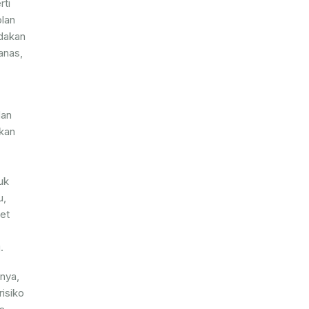
rti
olan
dakan
anas,
dan
akan
uk
u,
et
.
nya,
isiko