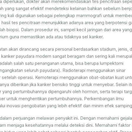
ka diperlukan, dokter akan merekomendasikan tes pencitraan sepe
ah yang sangat efektif mendeteksi kelainan bahkan sebelum benj
ring kali digunakan sebagai pelengkap mammografi untuk membe
ika hasil tes pencitraan menunjukkan adanya area yang berpotensi g
h biopsi. Dalam prosedur ini, sampel kecil jaringan dari area yang
torium guna memastikan ada atau tidaknya sel kanker.
atan akan dirancang secara personal berdasarkan stadium, jenis, 
an kanker payudara modern sangat beragam dan sering kali merup
dalah salah satu penanganan utama, bisa berupa lumpektomi
ngangkatan seluruh payudara). Radioterapi menggunakan sinar
er setelah operasi. Kemoterapi menggunakan obat-obatan kuat unt
ya diberikan jika kanker berisiko tinggi untuk menyebar. Selain it
r yang pertumbuhannya dipengaruhi oleh hormon, serta terapi targ
anker untuk menghentikan pertumbuhannya. Perkembangan ilmu
ui inovasi pengobatan yang lebih efektif dan minim efek samping
 dalam perjuangan melawan penyakit ini. Dengan memahami gejala
lam menjaga kesehatannya melalui deteksi dini. Memahami faktor r