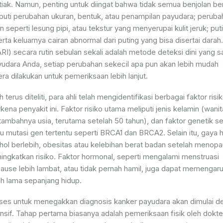
tiak. Namun, penting untuk diingat bahwa tidak semua benjolan ber
iputi perubahan ukuran, bentuk, atau penampilan payudara; peruba
seperti lesung pipi, atau tekstur yang menyerupai kulit jeruk; put
rta keluarnya cairan abnormal dari puting yang bisa disertai darah.
) secara rutin sebulan sekali adalah metode deteksi dini yang s
yudara Anda, setiap perubahan sekecil apa pun akan lebih mudah
ra dilakukan untuk pemeriksaan lebih lanjut.
us diteliti, para ahli telah mengidentifikasi berbagai faktor risi
a penyakit ini. Faktor risiko utama meliputi jenis kelamin (wanit
ertambahnya usia, terutama setelah 50 tahun), dan faktor genetik se
 mutasi gen tertentu seperti BRCA1 dan BRCA2. Selain itu, gaya 
ol berlebih, obesitas atau kelebihan berat badan setelah menopa
eningkatkan risiko. Faktor hormonal, seperti mengalami menstruasi
ause lebih lambat, atau tidak pernah hamil, juga dapat memengaru
ih lama sepanjang hidup.
oses untuk menegakkan diagnosis kanker payudara akan dimulai d
if. Tahap pertama biasanya adalah pemeriksaan fisik oleh dokte