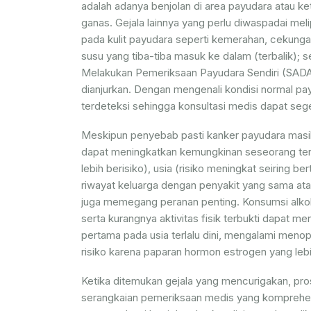
adalah adanya benjolan di area payudara atau ke
ganas. Gejala lainnya yang perlu diwaspadai mel
pada kulit payudara seperti kemerahan, cekungan 
susu yang tiba-tiba masuk ke dalam (terbalik); se
Melakukan Pemeriksaan Payudara Sendiri (SADARI
dianjurkan. Dengan mengenali kondisi normal pa
terdeteksi sehingga konsultasi medis dapat sege
Meskipun penyebab pasti kanker payudara masih ter
dapat meningkatkan kemungkinan seseorang terken
lebih berisiko), usia (risiko meningkat seiring b
riwayat keluarga dengan penyakit yang sama atau
juga memegang peranan penting. Konsumsi alkoh
serta kurangnya aktivitas fisik terbukti dapat m
pertama pada usia terlalu dini, mengalami menop
risiko karena paparan hormon estrogen yang leb
Ketika ditemukan gejala yang mencurigakan, pr
serangkaian pemeriksaan medis yang komprehens