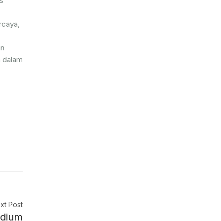
s
rcaya,
an
n dalam
xt Post
adium