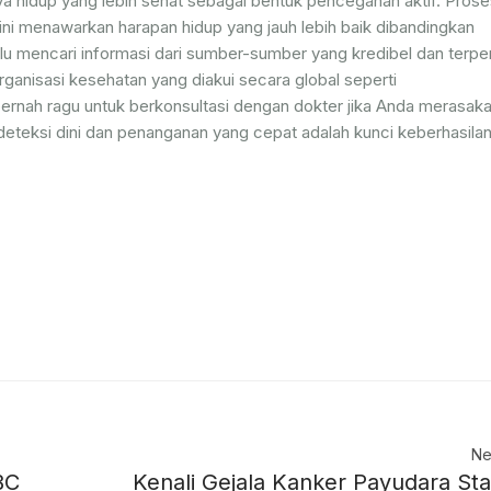
 hidup yang lebih sehat sebagai bentuk pencegahan aktif. Prose
ni menawarkan harapan hidup yang jauh lebih baik dibandingkan
alu mencari informasi dari sumber-sumber yang kredibel dan terpe
rganisasi kesehatan yang diakui secara global seperti
pernah ragu untuk berkonsultasi dengan dokter jika Anda merasak
eteksi dini dan penanganan yang cepat adalah kunci keberhasila
Ne
BC
Kenali Gejala Kanker Payudara St