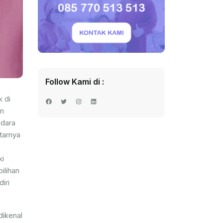
Follow Kami di :
 di
Facebook
Twitter
Instagram
LinkedIn
an
udara
tarnya
ki
ilihan
iri
dikenal