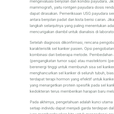
mengevaluasi benjolan dan kondisi payudara. Ji
mammografi, yaitu rontgen payudara dosis rend
dapat dirasakan. Pemeriksaan USG payudara se
antara benjolan padat dan kista berisi cairan. J
langkah selanjutnya yang paling menentukan adala
mencurigakan diambil untuk dianalisis di labora
Setelah diagnosis dikonfirmasi, rencana pengob
karakteristik sel kanker pasien. Opsi pengobat
kombinasi dari beberapa metode. Pembedahan a
(pengangkatan tumor saja) atau mastektomi (pe
berenergi tinggi untuk membunuh sisa sel kank
menghancurkan sel kanker di seluruh tubuh, biasan
terdapat terapi hormon yang efektif untuk kanke
yang menargetkan protein spesifik pada sel k
kedokteran terus memberikan harapan baru melal
Pada akhirnya, pengetahuan adalah kunci utama
setiap individu dapat menjadi garda terdepan da