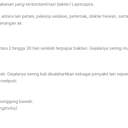
anan yang terkontaminasi bakteri
Leptospira
.
i antara lain petani, pekerja selokan, peternak, dokter hewan, sert
genangan air.
tara 2 hingga 30 hari setelah terpapar bakteri. Gejalanya sering m
ah. Gejalanya sering kali disalahartikan sebagai penyakit lain sepert
meliputi:
n punggung bawah.
tivitis).