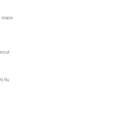
a siapa
uncul
i flu