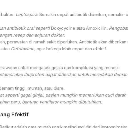
 bakteri
Leptospira
. Semakin cepat antibiotik diberikan, semakin b
n antibiotik oral seperti
Doxycycline
atau
Amoxicillin
. Pengobat
engan resep dan anjuran dokter.
h, perawatan di rumah sakit diperlukan. Antibiotik akan diberikan 
, atau
Cefotaxime
, agar bekerja lebih cepat dan efektif.
perawatan untuk mengatasi gejala dan komplikasi yang muncul:
tamol atau ibuprofen dapat diberikan untuk meredakan dema
demam tinggi, muntah, atau diare.
rat seperti gagal ginjal, pasien mungkin memerlukan cuci darah
darahan paru, bantuan ventilator mungkin dibutuhkan.
ang Efektif
rikut adalah cara mudah untuk melindungi diri dari leptospirosis: