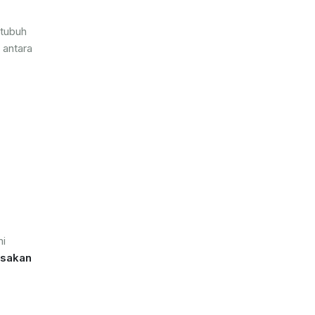
 tubuh
 antara
mi
ksakan