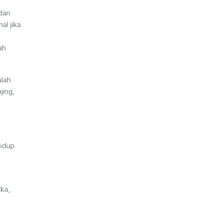
ari
al jika
ah
alah
jing,
hidup
uka,