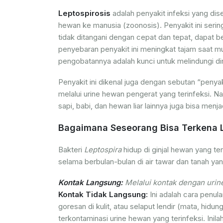
Leptospirosis
adalah penyakit infeksi yang dis
hewan ke manusia (zoonosis). Penyakit ini sering 
tidak ditangani dengan cepat dan tepat, dapat ber
penyebaran penyakit ini meningkat tajam saat mu
pengobatannya adalah kunci untuk melindungi diri
Penyakit ini dikenal juga dengan sebutan “penya
melalui urine hewan pengerat yang terinfeksi. N
sapi, babi, dan hewan liar lainnya juga bisa menj
Bagaimana Seseorang Bisa Terkena L
Bakteri
Leptospira
hidup di ginjal hewan yang te
selama berbulan-bulan di air tawar dan tanah ya
Kontak Langsung:
Melalui kontak dengan urine 
Kontak Tidak Langsung:
Ini adalah cara penul
goresan di kulit, atau selaput lendir (mata, hidu
terkontaminasi urine hewan yang terinfeksi. Inila