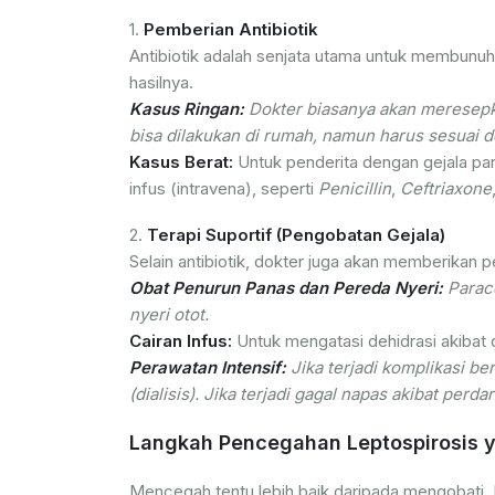
1.
Pemberian Antibiotik
Antibiotik adalah senjata utama untuk membunuh
hasilnya.
Kasus Ringan:
Dokter biasanya akan meresepka
bisa dilakukan di rumah, namun harus sesuai d
Kasus Berat:
Untuk penderita dengan gejala para
infus (intravena), seperti
Penicillin
,
Ceftriaxone
2.
Terapi Suportif (Pengobatan Gejala)
Selain antibiotik, dokter juga akan memberikan 
Obat Penurun Panas dan Pereda Nyeri:
Parace
nyeri otot.
Cairan Infus:
Untuk mengatasi dehidrasi akibat 
Perawatan Intensif:
Jika terjadi komplikasi be
(dialisis). Jika terjadi gagal napas akibat per
Langkah Pencegahan Leptospirosis y
Mencegah tentu lebih baik daripada mengobati. Be