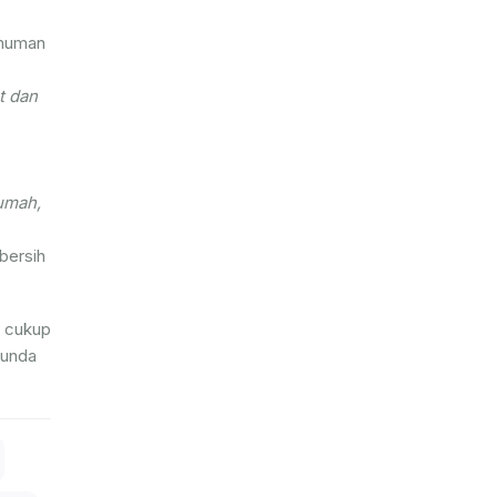
inuman
t dan
rumah,
bersih
g cukup
nunda