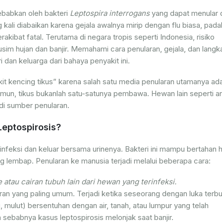
ebabkan oleh bakteri
Leptospira interrogans
yang dapat menular d
kali diabaikan karena gejala awalnya mirip dengan flu biasa, padah
akibat fatal. Terutama di negara tropis seperti Indonesia, risiko
sim hujan dan banjir. Memahami cara penularan, gejala, dan langk
 dan keluarga dari bahaya penyakit ini.
kit kencing tikus” karena salah satu media penularan utamanya ad
amun, tikus bukanlah satu-satunya pembawa. Hewan lain seperti an
adi sumber penularan.
eptospirosis?
rinfeksi dan keluar bersama urinenya. Bakteri ini mampu bertahan 
ng lembap. Penularan ke manusia terjadi melalui beberapa cara:
atau cairan tubuh lain dari hewan yang terinfeksi.
aran yang paling umum. Terjadi ketika seseorang dengan luka terb
ng, mulut) bersentuhan dengan air, tanah, atau lumpur yang telah
h sebabnya kasus leptospirosis melonjak saat banjir.