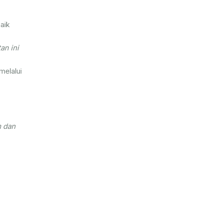
aik
an ini
melalui
m dan