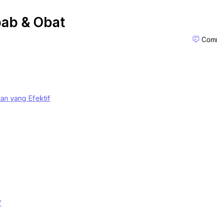
bab & Obat
Comm
an yang Efektif
f