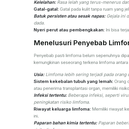
Kelelahan:
Rasa lelah yang terus-menerus dan 
Gatal-gatal:
Gatal pada kulit tanpa ruam yang jel
Batuk persisten atau sesak napas:
Gejala ini 
dada.
Nyeri perut atau pembengkakan:
Ini bisa ter
Menelusuri Penyebab Limf
Penyebab pasti limfoma belum sepenuhnya dipa
kemungkinan seseorang terkena limfoma antara l
Usia:
Limfoma lebih sering terjadi pada orang 
Sistem kekebalan tubuh yang lemah:
Orang d
atau penerima transplantasi organ, memiliki risiko
Infeksi tertentu:
Beberapa infeksi, seperti viru
peningkatan risiko limfoma.
Riwayat keluarga limfoma:
Memiliki riwayat k
ini.
Paparan bahan kimia tertentu:
Paparan beberap