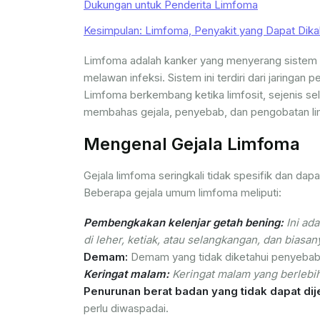
Dukungan untuk Penderita Limfoma
Kesimpulan: Limfoma, Penyakit yang Dapat Dika
Limfoma adalah kanker yang menyerang sistem l
melawan infeksi. Sistem ini terdiri dari jaringan
Limfoma berkembang ketika limfosit, sejenis sel d
membahas gejala, penyebab, dan pengobatan li
Mengenal Gejala Limfoma
Gejala limfoma seringkali tidak spesifik dan dapa
Beberapa gejala umum limfoma meliputi:
Pembengkakan kelenjar getah bening:
Ini ad
di leher, ketiak, atau selangkangan, dan biasany
Demam:
Demam yang tidak diketahui penyebabn
Keringat malam:
Keringat malam yang berlebih
Penurunan berat badan yang tidak dapat dij
perlu diwaspadai.