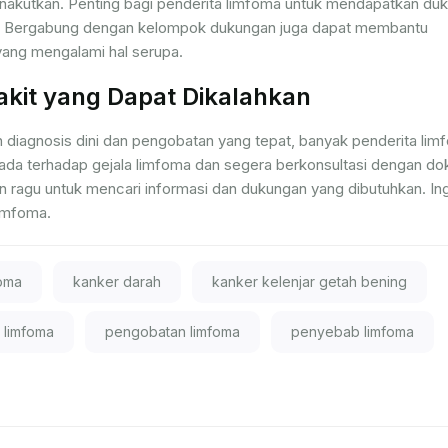
nakutkan. Penting bagi penderita limfoma untuk mendapatkan du
tan. Bergabung dengan kelompok dukungan juga dapat membantu
yang mengalami hal serupa.
kit yang Dapat Dikalahkan
 diagnosis dini dan pengobatan yang tepat, banyak penderita lim
ada terhadap gejala limfoma dan segera berkonsultasi dengan do
n ragu untuk mencari informasi dan dukungan yang dibutuhkan. Ing
imfoma.
foma
kanker darah
kanker kelenjar getah bening
 limfoma
pengobatan limfoma
penyebab limfoma