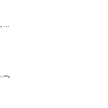
t dari
i yang