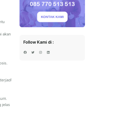
ntu
ni akan
Follow Kami di :
Facebook
Twitter
Instagram
LinkedIn
osis.
erjadi
mum.
 jelas