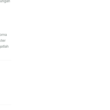
kungan
foma
kter
atlah