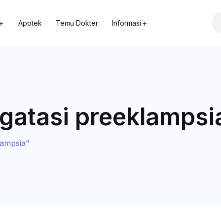
Apotek
Temu Dokter
Informasi
gatasi preeklampsi
lampsia"